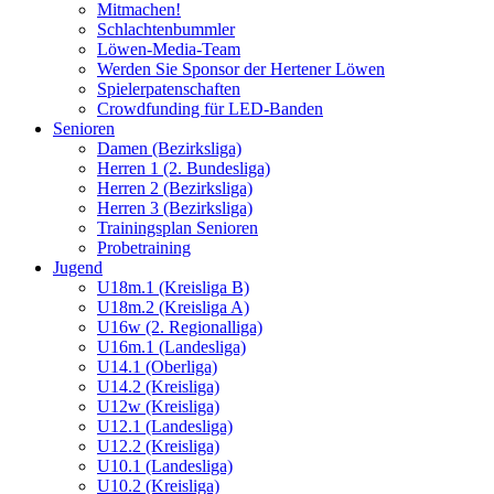
Mitmachen!
Schlachtenbummler
Löwen-Media-Team
Werden Sie Sponsor der Hertener Löwen
Spielerpatenschaften
Crowdfunding für LED-Banden
Senioren
Damen (Bezirksliga)
Herren 1 (2. Bundesliga)
Herren 2 (Bezirksliga)
Herren 3 (Bezirksliga)
Trainingsplan Senioren
Probetraining
Jugend
U18m.1 (Kreisliga B)
U18m.2 (Kreisliga A)
U16w (2. Regionalliga)
U16m.1 (Landesliga)
U14.1 (Oberliga)
U14.2 (Kreisliga)
U12w (Kreisliga)
U12.1 (Landesliga)
U12.2 (Kreisliga)
U10.1 (Landesliga)
U10.2 (Kreisliga)